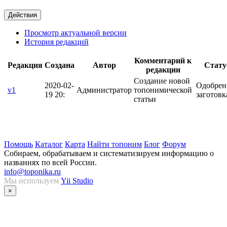
Действия
Просмотр актуальной версии
История редакций
Комментарий к
Редакция
Создана
Автор
Стату
редакции
Создание новой
2020-02-
Одобрен
v1
Администратор
топонимической
19 20:
заготовк
статьи
Помощь
Каталог
Карта
Найти топоним
Блог
Форум
Собираем, обрабатываем и систематизируем информацию о
названиях по всей России.
info@toponika.ru
Мы используем
Yii Studio
×